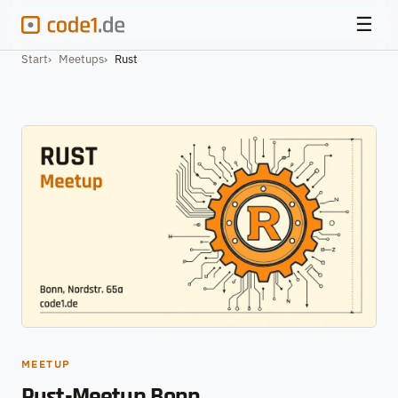
☰
Start
Meetups
Rust
MEETUP
Rust-Meetup Bonn