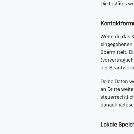
Die Logfiles w
Kontaktform
Wenn du das Ko
eingegebenen 
übermittelt. D
(vorvertraglic
der Beantwort
Deine Daten we
an Dritte wei
steuerrechtlic
danach gelösc
Lokale Speic