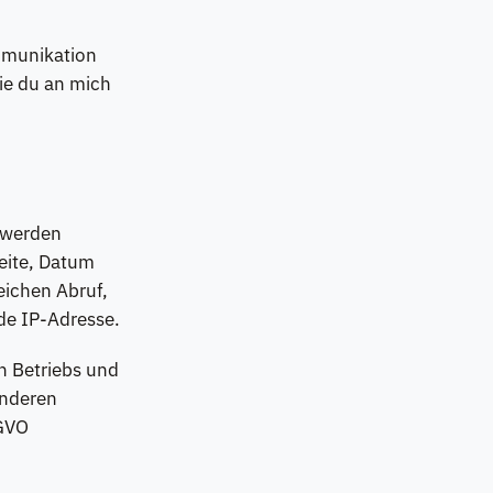
mmunikation
ie du an mich
f werden
eite, Datum
eichen Abruf,
de IP-Adresse.
n Betriebs und
anderen
SGVO