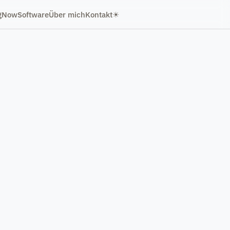
g
Now
Software
Über mich
Kontakt