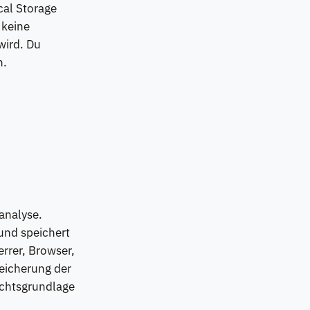
cal Storage
 keine
wird. Du
n.
analyse.
und speichert
errer, Browser,
eicherung der
echtsgrundlage