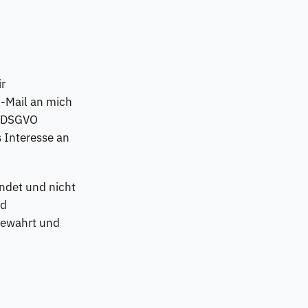
ir
E-Mail an mich
 b DSGVO
s Interesse an
ndet und nicht
nd
bewahrt und