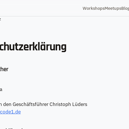
Workshops
Meetups
Blo
z
chutzerklärung
cher
a
h den Geschäftsführer Christoph Lüders
code1.de