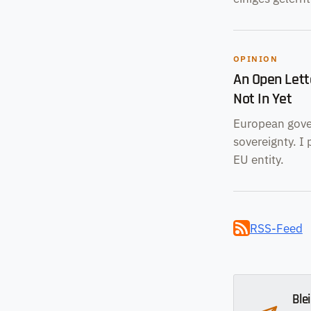
OPINION
An Open Lette
Not In Yet
European gover
sovereignty. I
EU entity.
RSS-Feed
Ble