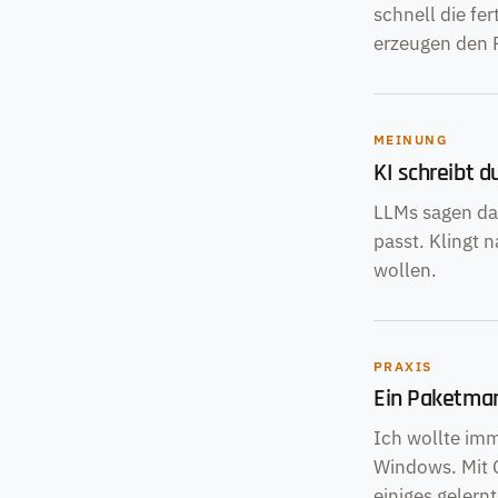
schnell die fe
erzeugen den 
MEINUNG
KI schreibt d
LLMs sagen das
passt. Klingt 
wollen.
PRAXIS
Ein Paketman
Ich wollte im
Windows. Mit 
einiges gelernt